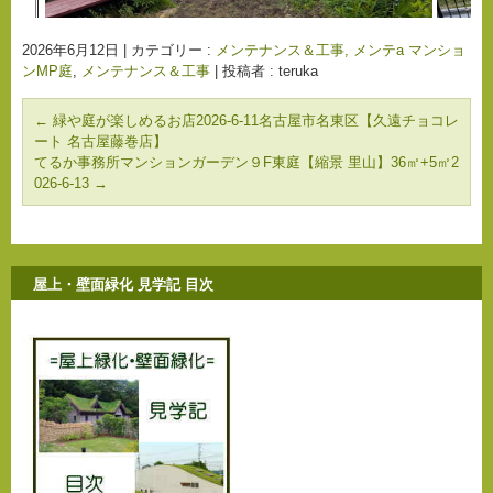
2026年6月12日
|
カテゴリー :
メンテナンス＆工事, メンテa マンショ
ンMP庭
,
メンテナンス＆工事
|
投稿者 : teruka
←
緑や庭が楽しめるお店2026-6-11名古屋市名東区【久遠チョコレ
ート 名古屋藤巻店】
てるか事務所マンションガーデン９F東庭【縮景 里山】36㎡+5㎡2
026-6-13
→
屋上・壁面緑化 見学記 目次