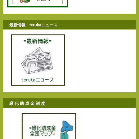
最新情報 terukaニュース
緑 化 助 成 金 制 度