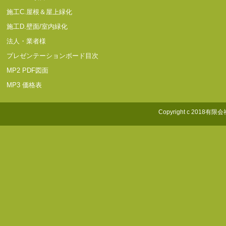
施工C.屋根＆屋上緑化
施工D.壁面/室内緑化
法人・業者様
プレゼンテーションボード目次
MP2 PDF図面
MP3 価格表
Copyright c 2018有限会社照