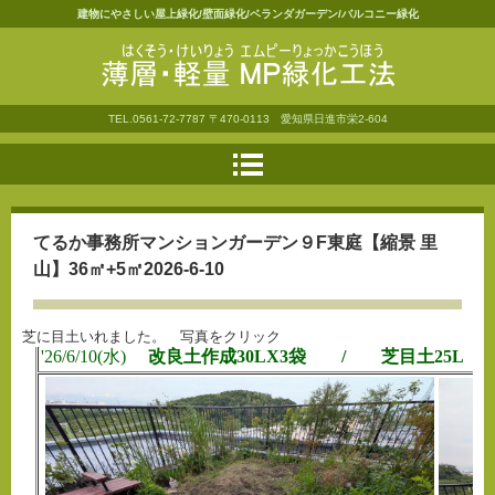
建物にやさしい屋上緑化/壁面緑化/ベランダガーデン/バルコニー緑化
薄層・軽量ＭＰ緑化工法
TEL.
0561-72-7787
〒470-0113 愛知県日進市栄2-604
てるか事務所マンションガーデン９F東庭【縮景 里
山】36㎡+5㎡2026-6-10
芝に目土いれました。 写真をクリック