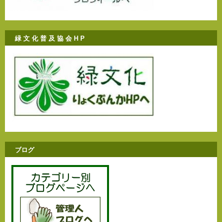
緑 文 化 普 及 協 会 H P
ブログ