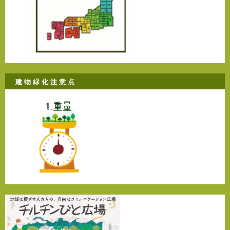
建 物 緑 化 注 意 点