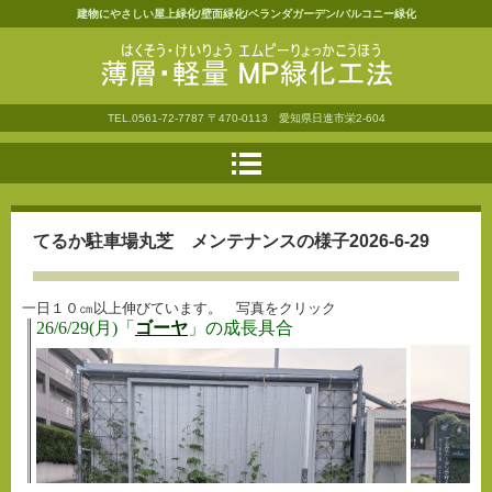
建物にやさしい屋上緑化/壁面緑化/ベランダガーデン/バルコニー緑化
薄層・軽量ＭＰ緑化工法
TEL.
0561-72-7787
〒470-0113 愛知県日進市栄2-604
てるか駐車場丸芝 メンテナンスの様子2026-6-29
一日１０㎝以上伸びています。 写真をクリック