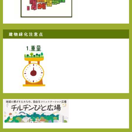
建 物 緑 化 注 意 点