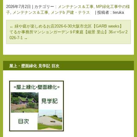
2026年7月2日
|
カテゴリー :
メンテナンス＆工事, MP緑化工事中の様
子
,
メンテナンス＆工事, メンテb 戸建・テラス
|
投稿者 : teruka
←
緑や庭が楽しめるお店2026-6-30大阪市北区【GARB weeks】
てるか事務所マンションガーデン９F東庭【縮景 里山】36㎡+5㎡2
026-7-1
→
屋上・壁面緑化 見学記 目次