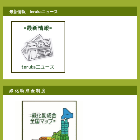
最新情報 terukaニュース
緑 化 助 成 金 制 度