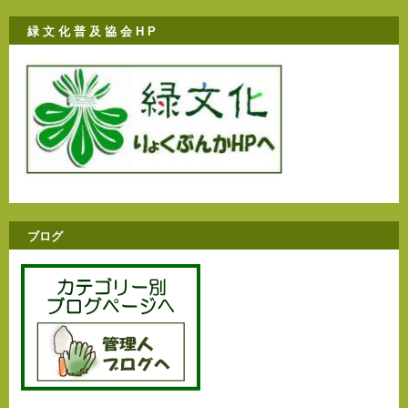
緑 文 化 普 及 協 会 H P
ブログ