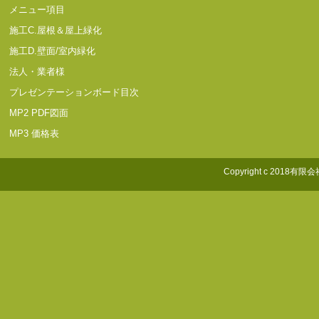
メニュー項目
施工C.屋根＆屋上緑化
施工D.壁面/室内緑化
法人・業者様
プレゼンテーションボード目次
MP2 PDF図面
MP3 価格表
Copyright c 2018有限会社照