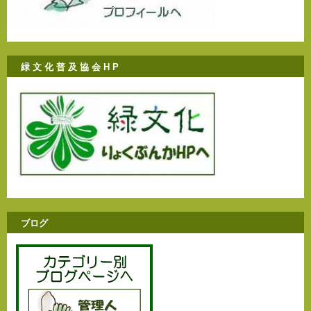
緑 文 化 普 及 協 会 H P
ブログ