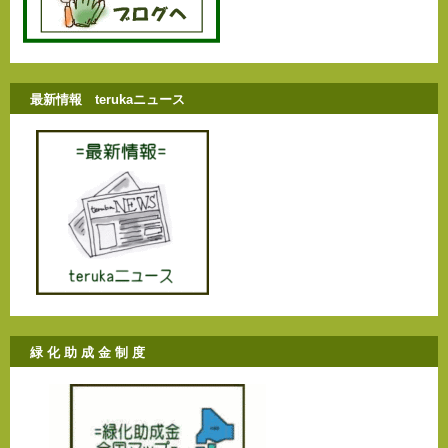
最新情報 terukaニュース
緑 化 助 成 金 制 度