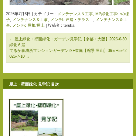
2026年7月6日
|
カテゴリー :
メンテナンス＆工事, MP緑化工事中の様
子
,
メンテナンス＆工事, メンテb 戸建・テラス
,
メンテナンス＆工
事, メンテc 屋根/屋上
|
投稿者 : teruka
←
屋上緑化・壁面緑化・ガーデン見学記【京都・大阪】2026-6-30
緑化６選
てるか事務所マンションガーデン９F東庭【縮景 里山】36㎡+5㎡2
026-7-10
→
屋上・壁面緑化 見学記 目次