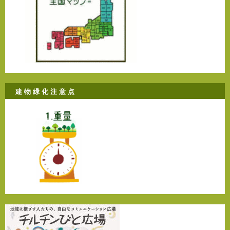
建 物 緑 化 注 意 点