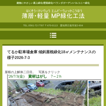
建物にやさしい屋上緑化/壁面緑化/ベランダガーデン/バルコニー緑化
薄層・軽量ＭＰ緑化工法
TEL.
0561-72-7787
〒470-0113 愛知県日進市栄2-604
てるか駐車場倉庫 傾斜屋根緑化18㎡メンテナンスの
様子2026-7-3
屋根の上解体二日目。 写真をクリック