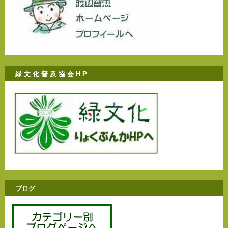
緑 文 化 普 及 協 会 H P
ブログ