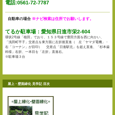
電話:0561-72-7787
自動車の場合
※ナビ検索は住所でお願いします。
てるか駐車場：愛知県日進市栄2-604
環状2号線「植田」でおり、１５３号線で豊田方面を西に向かい、
「浅田町平子」交差点を東方面に左折後直進（ 左「ヤマダ電機」・
右「コーナン」が目印） 交差点「日進駅北」を超え直進、「杉本歯
科様」右折、一本目を「左折」直進右。
※駐車場３台
屋上・壁面緑化 見学記 目次