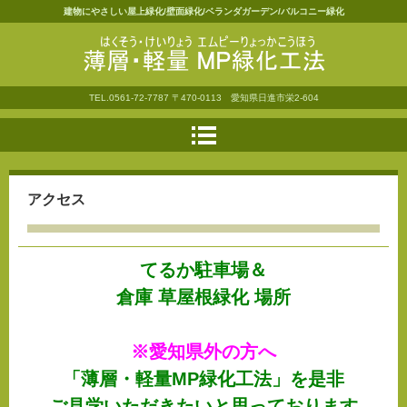
建物にやさしい屋上緑化/壁面緑化/ベランダガーデン/バルコニー緑化
薄層・軽量ＭＰ緑化工法
TEL.
0561-72-7787
〒470-0113 愛知県日進市栄2-604
アクセス
てるか駐車場＆
倉庫 草屋根緑化 場所
※
愛知県外の方へ
「薄層・軽量MP緑化工法」を是非
ご見学いただきたいと思っております。