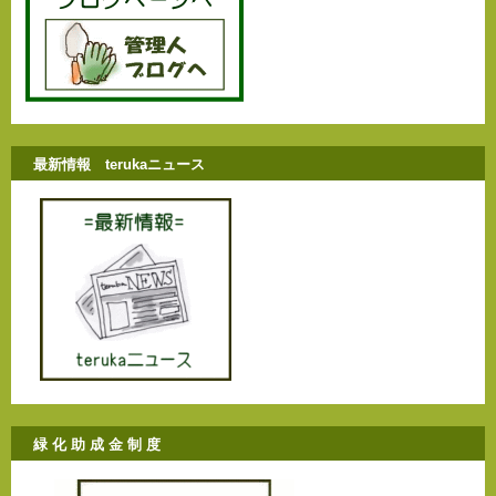
最新情報 terukaニュース
緑 化 助 成 金 制 度