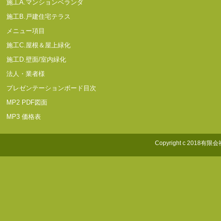
施工A.マンションベランダ
施工B.戸建住宅テラス
メニュー項目
施工C.屋根＆屋上緑化
施工D.壁面/室内緑化
法人・業者様
プレゼンテーションボード目次
MP2 PDF図面
MP3 価格表
Copyright c 2018有限会社照