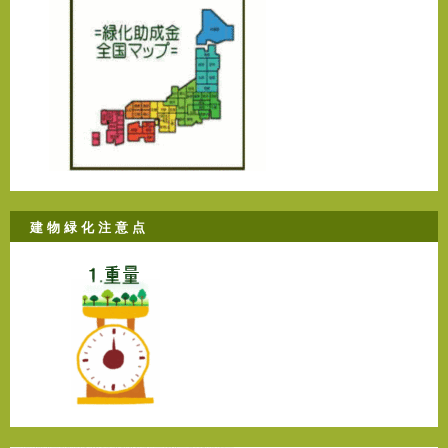
建 物 緑 化 注 意 点