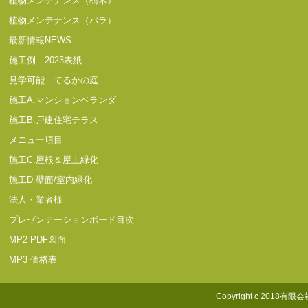
植物メンテナンス（樹木）
植物メンテナンス（バラ）
最新情報NEWS
施工例 2023表紙
見学可能 てるかの庭
施工A.マンションベランダ
施工B.戸建住宅テラス
メニュー項目
施工C.屋根＆屋上緑化
施工D.壁面/室内緑化
法人・業者様
プレゼンテーションボード目次
MP2 PDF図面
MP3 価格表
Copyright c 2018有限会社照