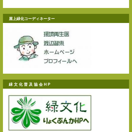
屋上緑化コーディネーター
緑 文 化 普 及 協 会 H P