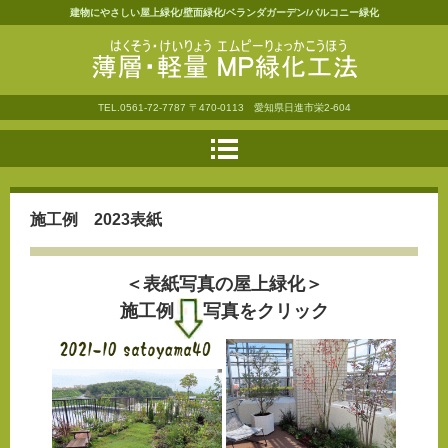
建物にやさしい屋上緑化/壁面緑化/ベランダガーデン/バルコニー緑化
薄層・軽量ＭＰ緑化工法
TEL.
0561-72-7787
〒470-0113 愛知県日進市栄2-604
施工例 2023表紙
＜表紙写真の屋上緑化＞
施工例
写真をクリック