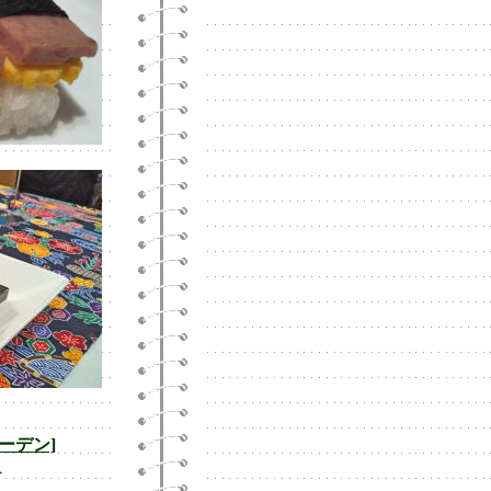
ーデン]
＞