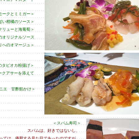
モークとミミガー＞
ぱい柑橘のソース＞
クリューと海葡萄＞
のオリジナルソース
リへのオマージュ＞
のタピオカ粉揚げ＞
ークアサーを添えて
ニエ 甘酢餡かけ＞
＜スパム寿司＞
スパムは、好きではないし、
っては、倦厭する見た目であったのですが、