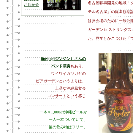
名古屋駅再開発の地域「
お店紹介
テル名古屋」の庭園観察
は宴会場のために一般公開
ガーデン in ストリング
た。見学とかこつけた「
jingjing(ジンジン）さんの
バンド演奏
もあり、
ワイワイガヤガヤの
ビアガーデンというよりは、
上品な沖縄風宴会
コンサートという感じ
一本￥1,000の沖縄ビールが
一人一本ついていて、
後の飲み物はフリー。