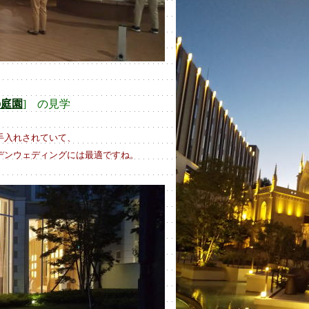
の庭園
] の見学
手入れされていて、
デンウェディングには最適ですね。