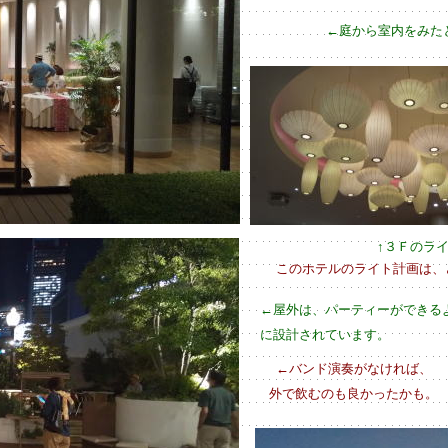
←庭から室内をみた
↑３Ｆのラ
このホテルのライト計画は、
←屋外は、パーティーができる
に設計されています。
←バンド演奏がなければ、
外で飲むのも良かったかも。