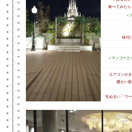
食べてみたら
＜
味付
＜マンゴーと
エアコンがき
暖かい飲
生ぬるい「ウー