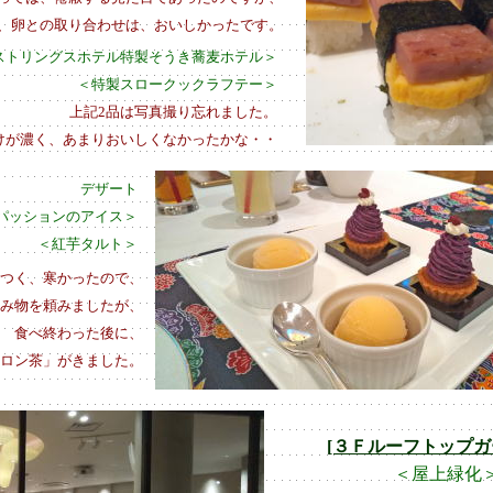
、卵との取り合わせは、おいしかったです。
ストリングスホテル特製そうき蕎麦ホテル＞
＜特製スロークックラフテー＞
上記2品は写真撮り忘れました。
けが濃く、あまりおいしくなかったかな・・
デザート
パッションのアイス＞
＜紅芋タルト＞
つく、寒かったので、
み物を頼みましたが、
食べ終わった後に、
ロン茶」がきました。
[３Ｆルーフトップガ
＜屋上緑化