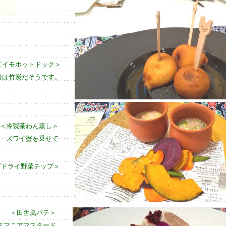
紅イモホットドック＞
粉は竹炭だそうです。
＜冷製茶わん蒸し＞
 ズワイ蟹を乗せて
ズドライ野菜チップ＞
＜田舎風パテ＞
スマニアマスタード