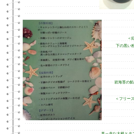
＜
下の黒い
岩海苔の餡
＜フリー
真っ赤な大根とタ