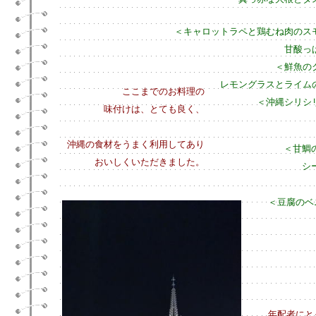
＜キャロットラペと鶏むね肉のス
甘酸っ
＜鮮魚の
レモングラスとライム
ここまでのお料理の
＜沖縄シリシ
味付けは、とても良く、
沖縄の食材をうまく利用してあり
＜甘鯛
おいしくいただきました。
シ
＜豆腐のベ
年配者にと