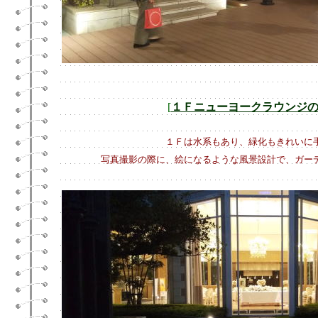
[
１Ｆニューヨークラウンジ
１Ｆは水系もあり、緑化もきれいに
写真撮影の際に、絵になるような風景設計で、ガー