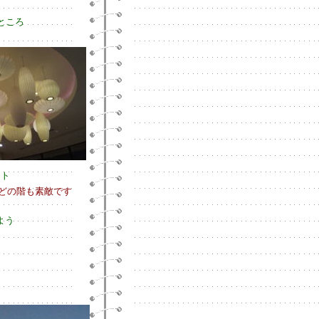
ところ
イト
どの階も素敵です
よう