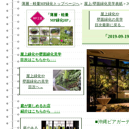
薄層・軽量MP緑化トップページへ
＞
屋上/壁面緑化見学表紙
＞2
屋上緑化や
「薄層・軽量
壁面緑化の見学
MP緑化HP」
目次最新に戻る
「2019-
屋上緑化や壁面緑化見学
目次はこちらから↓↓↓
屋上緑化や
壁面緑化の見学
目次へ→
庭が楽しめるお店
紹介はこちらから ↓↓↓
■沖縄ビアガー
庭のある