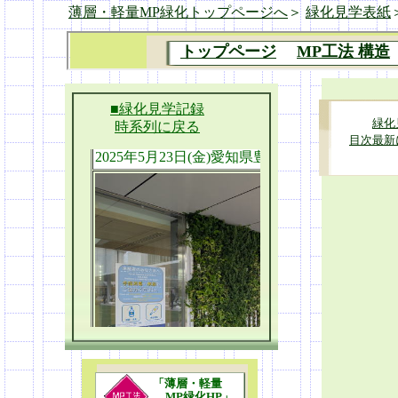
薄層・軽量MP緑化トップページへ
＞
緑化見学表紙
■緑化見学記録
緑化
時系列に戻る
目次最