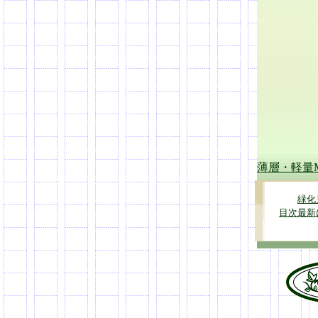
薄層・軽量
緑化
目次最