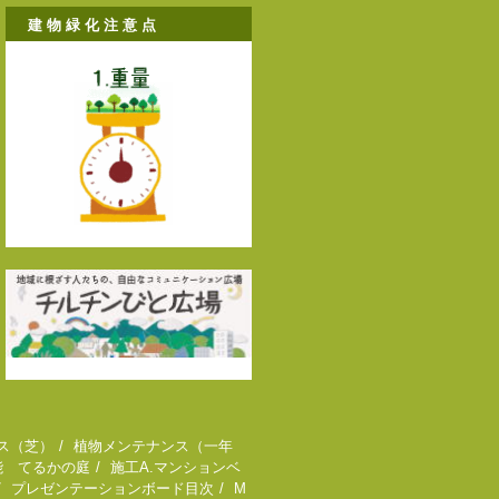
建 物 緑 化 注 意 点
ス（芝）
植物メンテナンス（一年
能 てるかの庭
施工A.マンションベ
プレゼンテーションボード目次
M