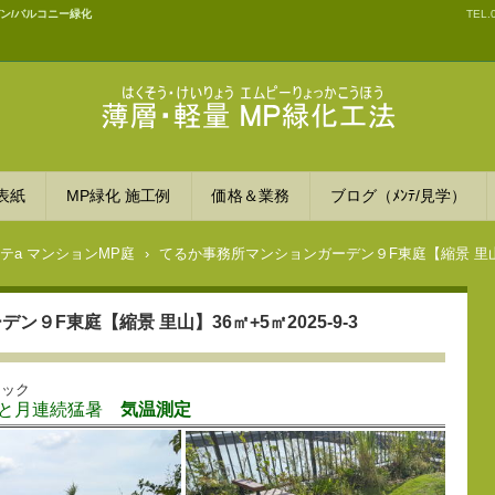
ン/バルコニー緑化
TEL.
薄層・軽量ＭＰ緑化工法
表紙
MP緑化 施工例
価格＆業務
ブログ（ﾒﾝﾃ/見学）
テa マンションMP庭
›
てるか事務所マンションガーデン９F東庭【縮景 里山】36
９F東庭【縮景 里山】36㎡+5㎡2025-9-3
リック