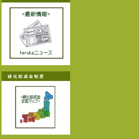
緑 化 助 成 金 制 度