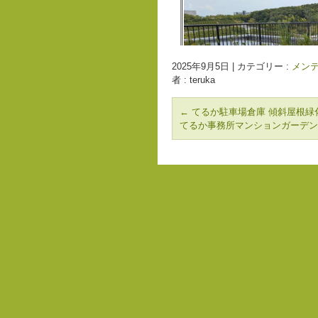
2025年9月5日
|
カテゴリー :
メンテ
者 : teruka
←
てるか駐車場倉庫 傾斜屋根緑化1
てるか事務所マンションガーデン９F東