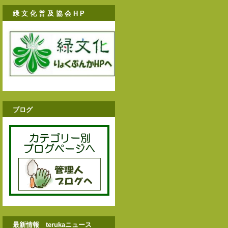
緑 文 化 普 及 協 会 H P
ブログ
最新情報 terukaニュース