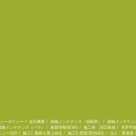
シーポリシー
会社概要
植物メンテナンス（宿根草）
植物メンテナン
植物メンテナンス（バラ）
最新情報NEWS
施工例 2023表紙
見学可
ニュー項目
施工C.屋根＆屋上緑化
施工D.壁面/室内緑化
法人・業者様