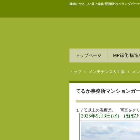
建物にやさしい屋上緑化/壁面緑化/ベランダガーデ
トップページ
MP緑化 構造
トップ
›
メンテナンス＆工事
›
メン
てるか事務所マンションガーデン
１７℃以上の温度差。 写真をク