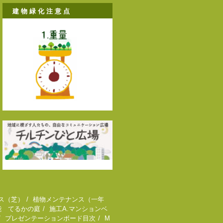
建 物 緑 化 注 意 点
ス（芝）
植物メンテナンス（一年
能 てるかの庭
施工A.マンションベ
プレゼンテーションボード目次
M