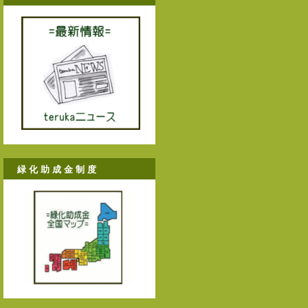
緑 化 助 成 金 制 度