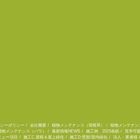
シーポリシー
会社概要
植物メンテナンス（宿根草）
植物メンテナン
植物メンテナンス（バラ）
最新情報NEWS
施工例 2023表紙
見学可
ニュー項目
施工C.屋根＆屋上緑化
施工D.壁面/室内緑化
法人・業者様