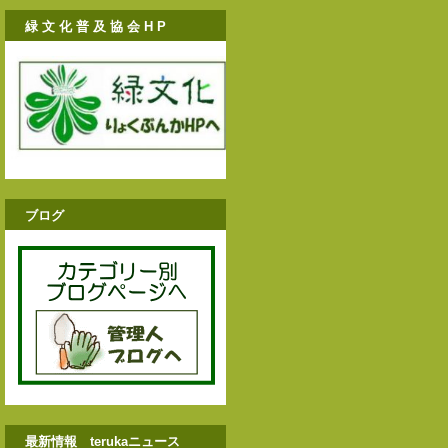
緑 文 化 普 及 協 会 H P
ブログ
最新情報 terukaニュース