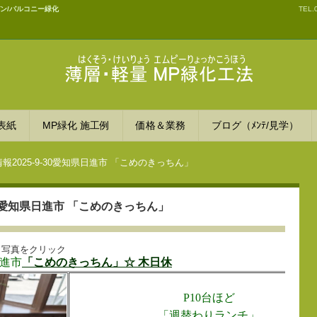
ン/バルコニー緑化
TEL.
薄層・軽量ＭＰ緑化工法
表紙
MP緑化 施工例
価格＆業務
ブログ（ﾒﾝﾃ/見学）
報2025-9-30愛知県日進市 「こめのきっちん」
30愛知県日進市 「こめのきっちん」
写真をクリック