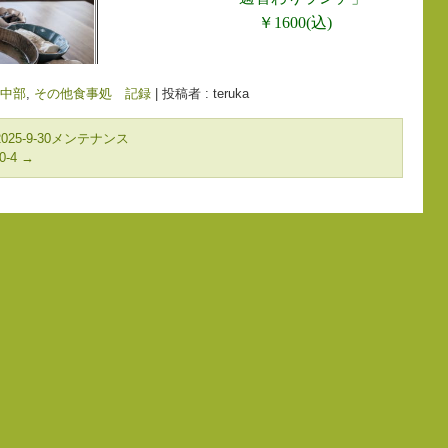
-中部
,
その他食事処 記録
|
投稿者 : teruka
25-9-30メンテナンス
0-4
→