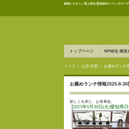
建物にやさしい屋上緑化/壁面緑化/ベランダガーデ
トップページ
MP緑化 構造
トップ
›
お店-中部
›
お薦めランチ情
お薦めランチ情報2025-9-
新しく出来た、お食事処。 