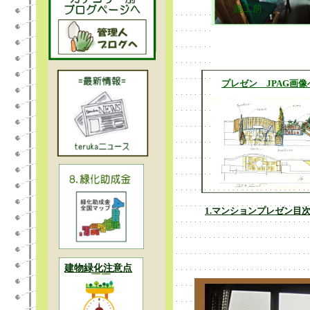
施工前
プレゼン JPAG画像
1.マンションプレゼン目