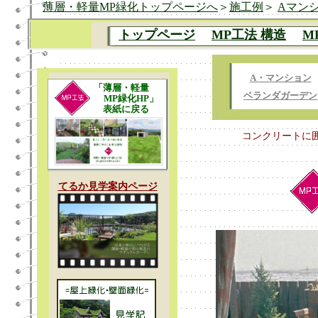
薄層・軽量MP緑化トップページへ
＞
施工例
＞
Aマン
A・マンション
ベランダガーデン
コンクリートに囲