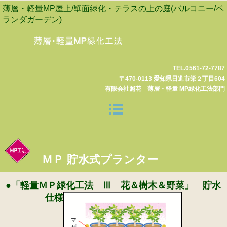
薄層・軽量MP屋上/壁面緑化・テラスの上の庭(バルコニー/ベ
ランダガーデン)
TEL.0561-72-7787
〒470-0113 愛知県日進市栄２丁目604
有限会社照花 薄層・軽量 MP緑化工法部門
ＭＰ 貯水式プランター
●「軽量ＭＰ緑化工法 Ⅲ 花＆樹木＆野菜」 貯水
仕様