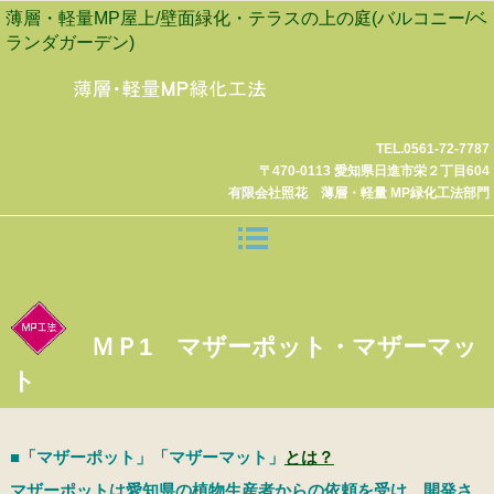
薄層・軽量MP屋上/壁面緑化・テラスの上の庭(バルコニー/ベ
ランダガーデン)
TEL.0561-72-7787
〒470-0113 愛知県日進市栄２丁目604
有限会社照花 薄層・軽量 MP緑化工法部門
ＭＰ1 マザーポット・マザーマッ
ト
■「マザーポット」「マザーマット」
とは？
マザーポットは愛知県の植物生産者からの依頼を受け、開発さ