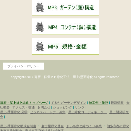
サブナビゲーション
プライバシーポリシー
copyright©2017 薄層・軽量ＭＰ緑化工法 屋上/壁面緑化 all rights reserved.
薄層・屋上ＭＰ緑化トップページ
|
てるかガーデンデザイン
|
施工例・業務
|
最新情報
|
会
社概要
|
アクセス・交通
|
お問合せ
|
ショッピング
|
リンク
|
屋上/壁面緑化 見学
|
ビジネスパートナー募集
|
屋上緑化コーディネーター
|
屋上開発研究
会
|
屋上/壁面緑化助成金制度
：
名古屋緑化基金
|
あいち森と緑づくり事業
：
知多市都市緑化
推進事業補助金
|
豊橋市民有地緑化助成制度
|