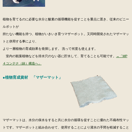
植物を育てるのに必要な水分と酸素の循環機能を促すことを重点に置き、従来のビニー
ルポットが
持たない機能を持つ、植物がいきいき育つマザーポット。又同時開発されたマザーマッ
トと併用する事により、
より一層植物の育成効果を発揮します。 洗って何度も使えます。
室内の観葉植物などを排水穴のない器に貯水して、育てることも可能です。
→「MP
４コンテナ（鉢）構造へ」
●植物育成資材 「マザーマット」
マザーマットは、水分の保水をすると共に水分の循環を促すことに優れた不織布性マッ
トです。マザーポットと組み合わせて、使用することにより灌水の手間を軽減すること