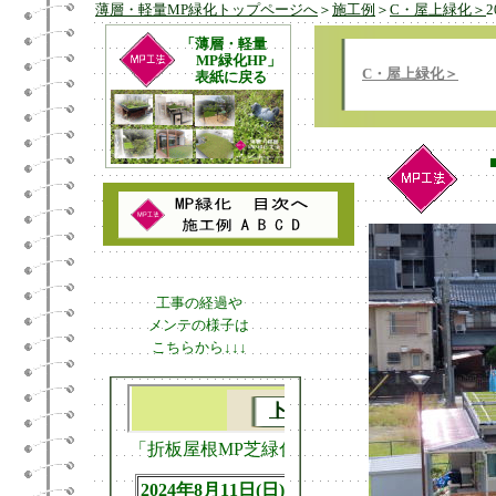
薄層・軽量MP緑化トップページへ
＞
施工例
＞
C・屋上緑化＞
「薄層・軽量
MP緑化HP」
C・屋上緑化＞
表紙に戻る
工事の経過や
メンテの様子は
こちらから↓↓↓