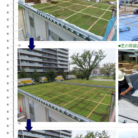
■芝の荷揚