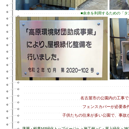
■余水を利用するための「タ
名古屋市の公園内の工事で
フェンスカバーが必要条
子供たちの往来が多い公園で、事故
薄層・軽量MP緑化トップページへ
＞
施工例
＞
C・屋上緑化
＞
2