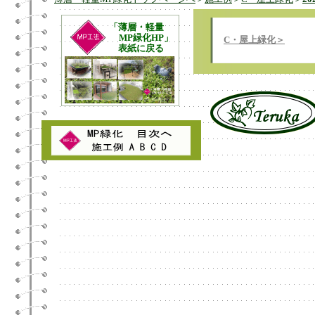
「薄層・軽量
MP緑化HP」
C・屋上緑化＞
表紙に戻る