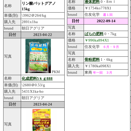
名称
液体肥料
0・8ｍｌ
リン酸バットグアノ
名称
価格
￥1754ko778X1
15kg
brund
住友化学
週１回
単価(別)
\3962＠264/kg
日付
2022-09-14
購入先
2891x1ba
写真
brund
朝日アグリア
名称
ばらの肥料
0・7kg
日付
2023-04-22
価格
￥996ka894X1
brund
住友化学
６月・９月
写真
写真
名称
骨粉肥料
1・6kg
購入先
￥1780ka098X1
PKM
brund
東商
年一回 ３月
名称
化成肥料5ｋｇ888
単価(別)
\2680＠0.53/g
購入先
5431X1ka-ho
brund
朝日アグリア
日付
2023-04-24
写真