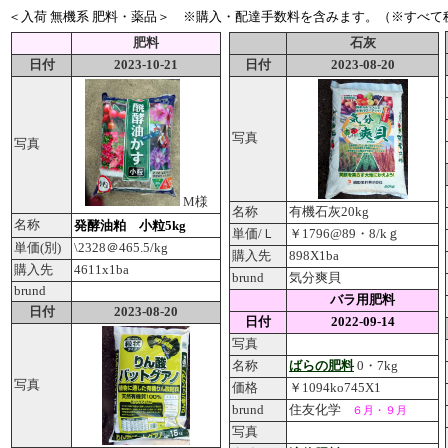
＜入荷 無機系 肥料・薬品＞ ※購入・配達手数料を含みます。（※すべて
肥料
石灰
日付
2023-10-21
日付
2023-08-20
写真
写真
M様
名称
有機石灰20kg
名称
発酵油粕 小粒5kg
単価/Ｌ
￥1796@89・8/kｇ
単価(別)
\2328＠465.5/kg
購入先
898X1ba
購入先
4611x1ba
brund
気分爽貝
brund
バラ用肥料
日付
2023-08-20
日付
2022-09-14
写真
名称
ばらの肥料
0・7kg
写真
価格
￥1094ko745X1
brund
住友化学
６月・９月
写真